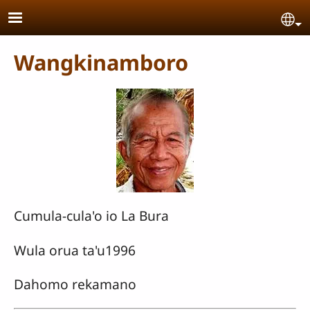
Skip to main content
Se
Wangkinamboro
Cumula-cula'o io La Bura
Wula orua ta'u1996
Dahomo rekamano