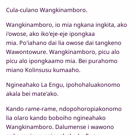
Cula-culano Wangkinamboro.
Wangkinamboro, io mia ngkana ingkita, ako
i'owose, ako iko'eje-eje ipongkaa
mia. Po'iahano dai lia owose dai tangkeno
Wawontowure. Wangkinamboro, picu alo
picu alo ipongkaamo mia. Bei purahomo
miano Kolinsusu kumaaho.
Ngineahako La Engu, ipohohaluakonomo
akala bei mate'ako.
Kando rame-rame, ndopohoropiakonomo
lia olaro kando boboiho ngineahako
Wangkinamboro. Dalumense i wawono