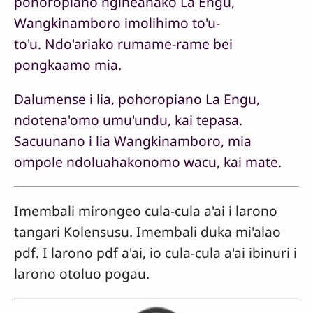
pohoropiano ngineahako La Engu,
Wangkinamboro imolihimo to'u-
to'u. Ndo'ariako rumame-rame bei
pongkaamo mia.
Dalumense i lia, pohoropiano La Engu,
ndotena'omo umu'undu, kai tepasa.
Sacuunano i lia Wangkinamboro, mia
ompole ndoluahakonomo wacu, kai mate.
Imembali mirongeo cula-cula a'ai i larono
tangari Kolensusu. Imembali duka mi'alao
pdf. I larono pdf a'ai, io cula-cula a'ai ibinuri i
larono otoluo pogau.