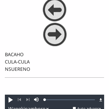
BACAHO
CULA-CULA
NSUERENO
Loaded
:
Play
Mute
0.59%
Previous
Next
Auto advance