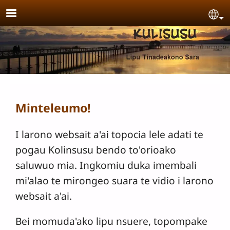
Skip to main content
Se
Minteleumo!
I larono websait a'ai topocia lele adati te
pogau Kolinsusu bendo to'orioako
saluwuo mia. Ingkomiu duka imembali
mi'alao te mirongeo suara te vidio i larono
websait a'ai.
Bei momuda'ako lipu nsuere, topompake