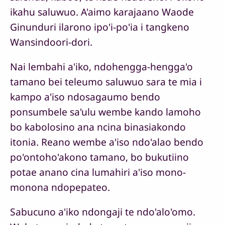
ikahu saluwuo. A'aimo karajaano Waode
Ginunduri ilarono ipo'i-po'ia i tangkeno
Wansindoori-dori.
Nai lembahi a'iko, ndohengga-hengga'o
tamano bei teleumo saluwuo sara te mia i
kampo a'iso ndosagaumo bendo
ponsumbele sa'ulu wembe kando lamoho
bo kabolosino ana ncina binasiakondo
itonia. Reano wembe a'iso ndo'alao bendo
po'ontoho'akono tamano, bo bukutiino
potae anano cina lumahiri a'iso mono-
monona ndopepateo.
Sabucuno a'iko ndongaji te ndo'alo'omo.