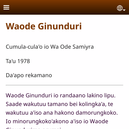
Skip to main content
Se
Waode Ginunduri
Cumula-cula'o io Wa Ode Samiyra
Ta'u 1978
Da'apo rekamano
Waode Ginunduri io randaano lakino lipu.
Saade wakutuu tamano bei kolingka'a, te
wakutuu a'iso ana hakono damorungkoko.
Io minorungkoko'akono a'iso io Waode