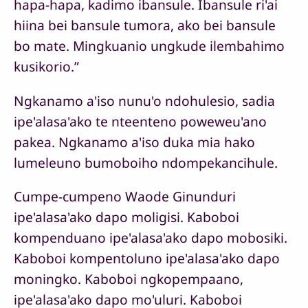
hapa-hapa, kadimo ibansule. Ibansule ri'ai
hiina bei bansule tumora, ako bei bansule
bo mate. Mingkuanio ungkude ilembahimo
kusikorio.”
Ngkanamo a'iso nunu'o ndohulesio, sadia
ipe'alasa'ako te nteenteno poweweu'ano
pakea. Ngkanamo a'iso duka mia hako
lumeleuno bumoboiho ndompekancihule.
Cumpe-cumpeno Waode Ginunduri
ipe'alasa'ako dapo moligisi. Kaboboi
kompenduano ipe'alasa'ako dapo mobosiki.
Kaboboi kompentoluno ipe'alasa'ako dapo
moningko. Kaboboi ngkopempaano,
ipe'alasa'ako dapo mo'uluri. Kaboboi