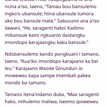
ncina a'iso, taeno, “Tamau bou bansulemo
ingko'o ubansule; hiina ubansule tumora
ako bou bansule mate.” Sabucuno ana a'iso
ilawani, “He, saragenti hako! Kadimo
mibansule kami ngkuanio daidangku
imondopo karajaangku kaku bansule.”
Ndobansulemo kando pongkuani i tamano,
taeno, “Kua'iko imondopo karajaano ka bei
leu.” Karajaano Waode Ginunduri io
moweweu kapa sampe imembali pakea
mondo bo tamano.
Tamano itena'indamo duka, “Maa saragenti
hako, mihulemo maliwa, iseemo ipoweweu