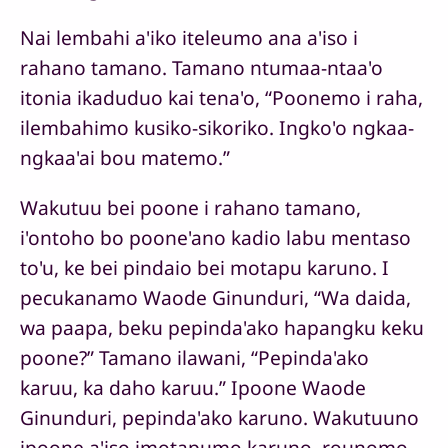
Nai lembahi a'iko iteleumo ana a'iso i
rahano tamano. Tamano ntumaa-ntaa'o
itonia ikaduduo kai tena'o, “Poonemo i raha,
ilembahimo kusiko-sikoriko. Ingko'o ngkaa-
ngkaa'ai bou matemo.”
Wakutuu bei poone i rahano tamano,
i'ontoho bo poone'ano kadio labu mentaso
to'u, ke bei pindaio bei motapu karuno. I
pecukanamo Waode Ginunduri, “Wa daida,
wa paapa, beku pepinda'ako hapangku keku
poone?” Tamano ilawani, “Pepinda'ako
karuu, ka daho karuu.” Ipoone Waode
Ginunduri, pepinda'ako karuno. Wakutuuno
ipoone a'iso imotapumo karuno, rounomo