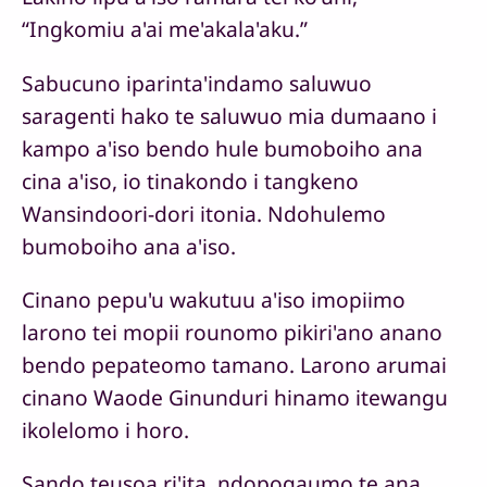
“Ingkomiu a'ai me'akala'aku.”
Sabucuno iparinta'indamo saluwuo
saragenti hako te saluwuo mia dumaano i
kampo a'iso bendo hule bumoboiho ana
cina a'iso, io tinakondo i tangkeno
Wansindoori-dori itonia. Ndohulemo
bumoboiho ana a'iso.
Cinano pepu'u wakutuu a'iso imopiimo
larono tei mopii rounomo pikiri'ano anano
bendo pepateomo tamano. Larono arumai
cinano Waode Ginunduri hinamo itewangu
ikolelomo i horo.
Sando teusoa ri'ita, ndopogaumo te ana