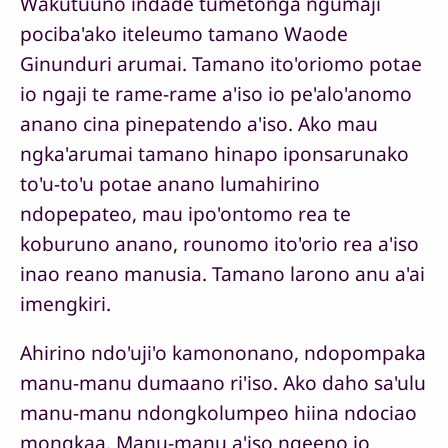
Wakutuuno indade tumetonga ngumaji
pociba'ako iteleumo tamano Waode
Ginunduri arumai. Tamano ito'oriomo potae
io ngaji te rame-rame a'iso io pe'alo'anomo
anano cina pinepatendo a'iso. Ako mau
ngka'arumai tamano hinapo iponsarunako
to'u-to'u potae anano lumahirino
ndopepateo, mau ipo'ontomo rea te
koburuno anano, rounomo ito'orio rea a'iso
inao reano manusia. Tamano larono anu a'ai
imengkiri.
Ahirino ndo'uji'o kamononano, ndopompaka
manu-manu dumaano ri'iso. Ako daho sa'ulu
manu-manu ndongkolumpeo hiina ndociao
mongkaa. Manu-manu a'iso ngeeno io