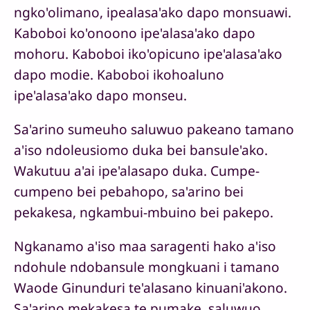
ngko'olimano, ipealasa'ako dapo monsuawi.
Kaboboi ko'onoono ipe'alasa'ako dapo
mohoru. Kaboboi iko'opicuno ipe'alasa'ako
dapo modie. Kaboboi ikohoaluno
ipe'alasa'ako dapo monseu.
Sa'arino sumeuho saluwuo pakeano tamano
a'iso ndoleusiomo duka bei bansule'ako.
Wakutuu a'ai ipe'alasapo duka. Cumpe-
cumpeno bei pebahopo, sa'arino bei
pekakesa, ngkambui-mbuino bei pakepo.
Ngkanamo a'iso maa saragenti hako a'iso
ndohule ndobansule mongkuani i tamano
Waode Ginunduri te'alasano kinuani'akono.
Sa'arino mekakesa te pumake, saluwuo