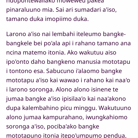
ndopontewaliako moweweu pakea
pinaraluuno mia. Sai ari sumadari a'iso,
tamano duka imopiimo duka.
Larono a'iso nai lembahi iteleumo bangke-
bangkele bei po'ala api i rahano tamano ana
ncina matemo itonia. Ako wakutuu aiso
ipo'onto daho bangkeno manusia mototapu
i tontono esa. Sabucuno i'alaomo bangke
mototapu a'iso kai wawao i rahano kai naa'o
i larono soronga. Alono alono isinene te
jumaa bangke a'iso ipisilaa'o kai naa'akono
dupa kalembahino picu minggu. Wakutuuno
alono jumaa kampurahano, iwungkahiomo
soronga a'iso, pociba'ako bangke
mototapuno itonia itepo'umpumo pendua,