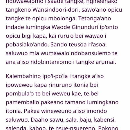
ndowawaomo i saade tangke, ngineehako
tangkeno Wansindoori-dori, sawo'ano opicu
tangke te opicu mbolonga. Tetonga'ano
indade lumingka Waode Ginunduri ip'onto
opicu bigi kapa, kai ruru'o bei wawao i
pobasiako'ando. Sando teusoa ri'asoa,
saluwuo mia wumawaio ndobansulemo te
ana a'iso ndobintaniomo i tangke arumai.
Kalembahino ipo'i-po'ia i tangke a'iso
ipoweweu kapa rinuruno itonia bei
pombula'o te bei weweu kae, te bei
pamembalio pakeano tamano lumingkano
itonia. Pakea wineweuno a'iso imondo
saluwuo. Daaho sawu, sala, baju, kabensi,
salenda, kaboo, te nsue-nsuereno. Pokono