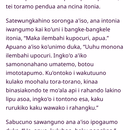
tei toramo pendua ana ncina itonia.
Satewungkahino soronga a'iso, ana intonia
iwangumo kai ko'uni i bangke-bangkele
itonia, “Maka ilembahi kupocuri, apua.”
Apuano a'iso ko'unimo duka, “Uuhu monona
ilembahi upocuri. Ingko'o a'iko
samononahano umatemo, botou
imototapumo. Ku'ontoko i wakutuuno
kulako moohalu tora-torano, kinaa
binasiakondo te mo'ala api i rahando lakino
lipu asoa, ingko'o i tontono esa, kaku
rurukiko kaku wawako i rahangku.”
Sabucuno sawanguno ana a'iso ipogaumo