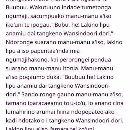
Buubuu. Wakutuuno indade tumetonga
ngumaji, sacumpuako manu-manu a'iso
iko'uni te ipogau, “Bubu, he! Lakino lipu
anamiu dai tangkeno Wansindoori-dori.”
Ndoronge suarano manu-manu a'iso, lakino
lipu a'iso papentaa'inda mia
ngumajihakono, kai perorongei pendua
suarano manu-manu itonia. Manu-manu
a'iso pogaumo duka, “Buubuu he! Lakino
lipu anamiu dai tangkeno Wansindoori-
dori.” Sando ronge gauno manu-manu a'iso,
tamano iparacaeamo to'u-to'u, io anano cina
lumahirino arumai hiina ndopepateo ako
kadi ndotako'o i tangkeno Wansindoori-dori.
Lakino lipu a'iso i'amara tei ko'uni,