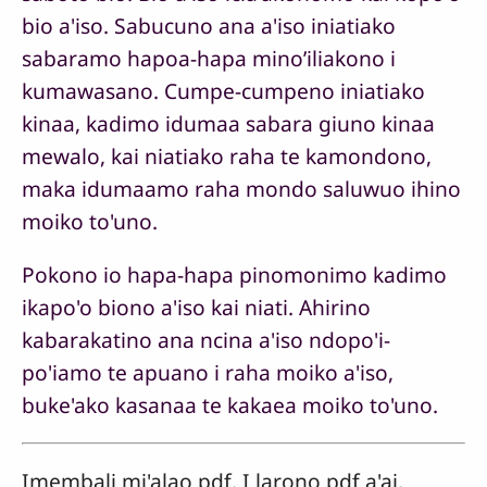
bio a'iso. Sabucuno ana a'iso iniatiako
sabaramo hapoa-hapa mino’iliakono i
kumawasano. Cumpe-cumpeno iniatiako
kinaa, kadimo idumaa sabara giuno kinaa
mewalo, kai niatiako raha te kamondono,
maka idumaamo raha mondo saluwuo ihino
moiko to'uno.
Pokono io hapa-hapa pinomonimo kadimo
ikapo'o biono a'iso kai niati. Ahirino
kabarakatino ana ncina a'iso ndopo'i-
po'iamo te apuano i raha moiko a'iso,
buke'ako kasanaa te kakaea moiko to'uno.
Imembali mi'alao pdf. I larono pdf a'ai,