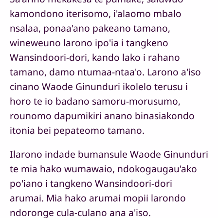
kamondono iterisomo, i'alaomo mbalo
nsalaa, ponaa'ano pakeano tamano,
wineweuno larono ipo'ia i tangkeno
Wansindoori-dori, kando lako i rahano
tamano, damo ntumaa-ntaa'o. Larono a'iso
cinano Waode Ginunduri ikolelo terusu i
horo te io badano samoru-morusumo,
rounomo dapumikiri anano binasiakondo
itonia bei pepateomo tamano.
Ilarono indade bumansule Waode Ginunduri
te mia hako wumawaio, ndokogaugau'ako
po'iano i tangkeno Wansindoori-dori
arumai. Mia hako arumai mopii larondo
ndoronge cula-culano ana a'iso.