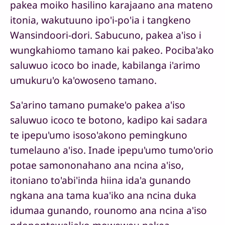
pakea moiko hasilino karajaano ana mateno
itonia, wakutuuno ipo'i-po'ia i tangkeno
Wansindoori-dori. Sabucuno, pakea a'iso i
wungkahiomo tamano kai pakeo. Pociba'ako
saluwuo icoco bo inade, kabilanga i'arimo
umukuru'o ka'owoseno tamano.
Sa'arino tamano pumake'o pakea a'iso
saluwuo icoco te botono, kadipo kai sadara
te ipepu'umo isoso'akono pemingkuno
tumelauno a'iso. Inade ipepu'umo tumo'orio
potae samononahano ana ncina a'iso,
itoniano to'abi'inda hiina ida'a gunando
ngkana ana tama kua'iko ana ncina duka
idumaa gunando, rounomo ana ncina a'iso