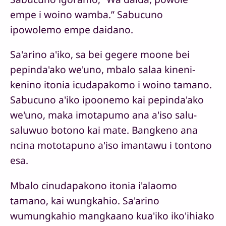
empe i woino wamba.” Sabucuno
ipowolemo empe daidano.
Sa'arino a'iko, sa bei gegere moone bei
pepinda'ako we'uno, mbalo salaa kineni-
kenino itonia icudapakomo i woino tamano.
Sabucuno a'iko ipoonemo kai pepinda'ako
we'uno, maka imotapumo ana a'iso salu-
saluwuo botono kai mate. Bangkeno ana
ncina mototapuno a'iso imantawu i tontono
esa.
Mbalo cinudapakono itonia i'alaomo
tamano, kai wungkahio. Sa'arino
wumungkahio mangkaano kua'iko iko'ihiako