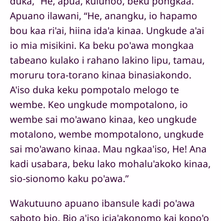
duka, “He, apua, kuluhoo, beku pongkaa.”
Apuano ilawani, “He, anangku, io hapamo
bou kaa ri'ai, hiina ida'a kinaa. Ungkude a'ai
io mia misikini. Ka beku po'awa mongkaa
tabeano kulako i rahano lakino lipu, tamau,
moruru tora-torano kinaa binasiakondo.
A'iso duka keku pompotalo melogo te
wembe. Keo ungkude mompotalono, io
wembe sai mo'awano kinaa, keo ungkude
motalono, wembe mompotalono, ungkude
sai mo'awano kinaa. Mau ngkaa'iso, He! Ana
kadi usabara, beku lako mohalu'akoko kinaa,
sio-sionomo kaku po'awa.”
Wakutuuno apuano ibansule kadi po'awa
saboto bio. Bio a'iso icia'akonomo kai kopo'o