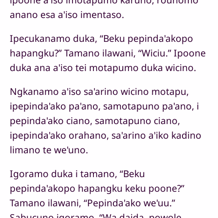
anano esa a'iso imentaso.
Ipecukanamo duka, “Beku pepinda'akopo
hapangku?” Tamano ilawani, “Wiciu.” Ipoone
duka ana a'iso tei motapumo duka wicino.
Ngkanamo a'iso sa'arino wicino motapu,
ipepinda'ako pa'ano, samotapuno pa'ano, i
pepinda'ako ciano, samotapuno ciano,
ipepinda'ako orahano, sa'arino a'iko kadino
limano te we'uno.
Igoramo duka i tamano, “Beku
pepinda'akopo hapangku keku poone?”
Tamano ilawani, “Pepinda'ako we'uu.”
Sabucuno igoramo, “Wa daida, powole