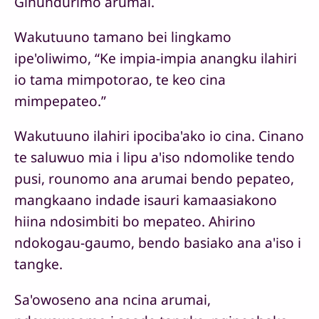
Ginundurimo arumai.
Wakutuuno tamano bei lingkamo
ipe'oliwimo, “Ke impia-impia anangku ilahiri
io tama mimpotorao, te keo cina
mimpepateo.”
Wakutuuno ilahiri ipociba'ako io cina. Cinano
te saluwuo mia i lipu a'iso ndomolike tendo
pusi, rounomo ana arumai bendo pepateo,
mangkaano indade isauri kamaasiakono
hiina ndosimbiti bo mepateo. Ahirino
ndokogau-gaumo, bendo basiako ana a'iso i
tangke.
Sa'owoseno ana ncina arumai,