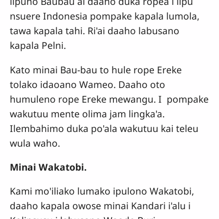
lipuno Baubau ai daaho duka ropea i lipu
nsuere Indonesia pompake kapala lumola,
tawa kapala tahi. Ri'ai daaho labusano
kapala Pelni.
Kato minai Bau-bau to hule rope Ereke
tolako idaoano Wameo. Daaho oto
humuleno rope Ereke mewangu. I pompake
wakutuu mente olima jam lingka'a.
Ilembahimo duka po'ala wakutuu kai teleu
wula waho.
Minai Wakatobi.
Kami mo'iliako lumako ipulono Wakatobi,
daaho kapala owose minai Kandari i'alu i