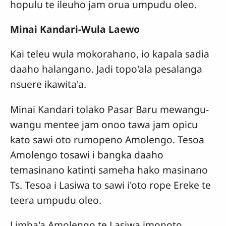
hopulu te ileuho jam orua umpudu oleo.
Minai Kandari-Wula Laewo
Kai teleu wula mokorahano, io kapala sadia
daaho halangano. Jadi topo'ala pesalanga
nsuere ikawita'a.
Minai Kandari tolako Pasar Baru mewangu-
wangu mentee jam onoo tawa jam opicu
kato sawi oto rumopeno Amolengo. Tesoa
Amolengo tosawi i bangka daaho
temasinano katinti sameha hako masinano
Ts. Tesoa i Lasiwa to sawi i'oto rope Ereke te
teera umpudu oleo.
Limba'a Amolengo te Lasiwa imonoto.