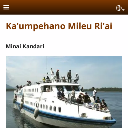
Skip to main content
Se
Ka'umpehano Mileu Ri'ai
Minai Kandari