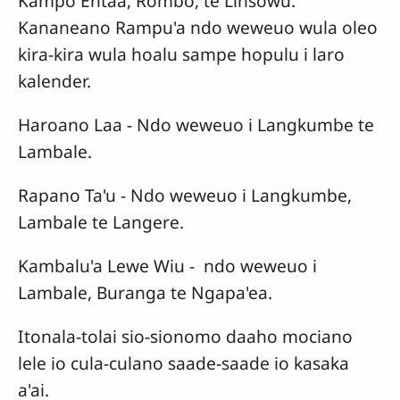
Kampo Entaa, Rombo, te Linsowu.
Kananeano Rampu'a ndo weweuo wula oleo
kira-kira wula hoalu sampe hopulu i laro
kalender.
Haroano Laa - Ndo weweuo i Langkumbe te
Lambale.
Rapano Ta'u - Ndo weweuo i Langkumbe,
Lambale te Langere.
Kambalu'a Lewe Wiu - ndo weweuo i
Lambale, Buranga te Ngapa'ea.
Itonala-tolai sio-sionomo daaho mociano
lele io cula-culano saade-saade io kasaka
a'ai.