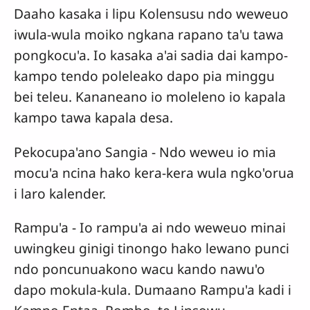
Daaho kasaka i lipu Kolensusu ndo weweuo
iwula-wula moiko ngkana rapano ta'u tawa
pongkocu'a. Io kasaka a'ai sadia dai kampo-
kampo tendo poleleako dapo pia minggu
bei teleu. Kananeano io moleleno io kapala
kampo tawa kapala desa.
Pekocupa'ano Sangia - Ndo weweu io mia
mocu'a ncina hako kera-kera wula ngko'orua
i laro kalender.
Rampu'a - Io rampu'a ai ndo weweuo minai
uwingkeu ginigi tinongo hako lewano punci
ndo poncunuakono wacu kando nawu'o
dapo mokula-kula. Dumaano Rampu'a kadi i