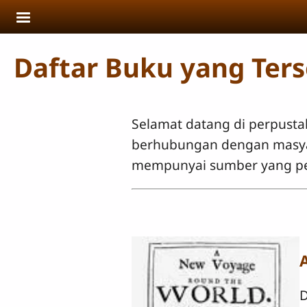
Skip to main content
Daftar Buku yang Ters
Selamat datang di perpusta
berhubungan dengan masyara
mempunyai sumber yang pe
D