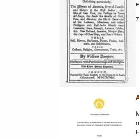
e
T
M
m
H