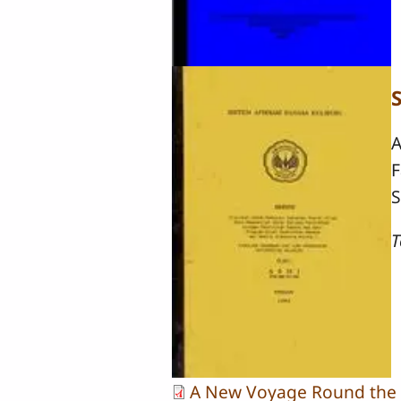
A
F
S
T
A New Voyage Round the