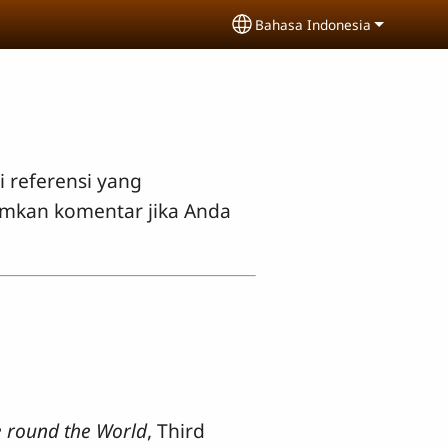
Bahasa Indonesia
Select your language
 referensi yang
imkan komentar jika Anda
 round the World
, Third