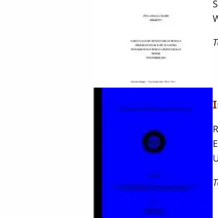
S
W
T
R
E
U
T